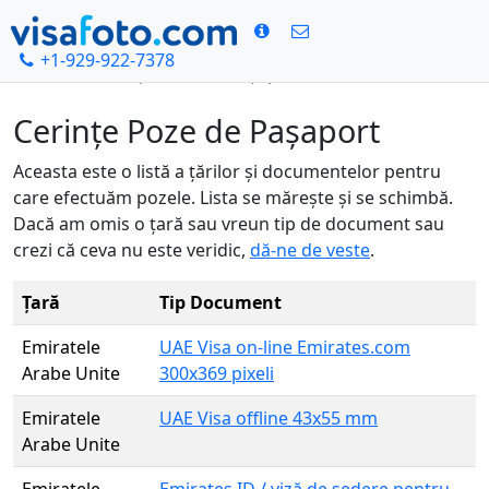
+1-929-922-7378
Acasă
Cerințe Poze de Pașaport
Cerințe Poze de Pașaport
Aceasta este o listă a țărilor și documentelor pentru
care efectuăm pozele. Lista se mărește și se schimbă.
Dacă am omis o țară sau vreun tip de document sau
crezi că ceva nu este veridic,
dă-ne de veste
.
Țară
Tip Document
Emiratele
UAE Visa on-line Emirates.com
Arabe Unite
300x369 pixeli
Emiratele
UAE Visa offline 43x55 mm
Arabe Unite
Emiratele
Emirates ID / viză de ședere pentru