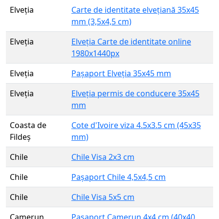
Elveția
Carte de identitate elvețiană 35x45
mm (3,5x4,5 cm)
Elveția
Elveția Carte de identitate online
1980x1440px
Elveția
Pașaport Elveția 35x45 mm
Elveția
Elveția permis de conducere 35x45
mm
Coasta de
Cote d'Ivoire viza 4.5x3.5 cm (45x35
Fildeș
mm)
Chile
Chile Visa 2x3 cm
Chile
Pașaport Chile 4,5x4,5 cm
Chile
Chile Visa 5x5 cm
Camerun
Pașaport Camerun 4x4 cm (40x40