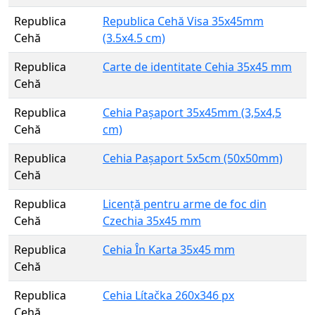
Republica
Republica Cehă Visa 35x45mm
Cehă
(3.5x4.5 cm)
Republica
Carte de identitate Cehia 35x45 mm
Cehă
Republica
Cehia Pașaport 35x45mm (3,5x4,5
Cehă
cm)
Republica
Cehia Pașaport 5x5cm (50x50mm)
Cehă
Republica
Licență pentru arme de foc din
Cehă
Czechia 35x45 mm
Republica
Cehia În Karta 35x45 mm
Cehă
Republica
Cehia Lítačka 260x346 px
Cehă