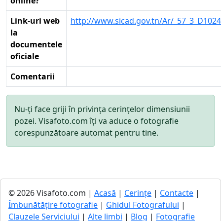
online?
Link-uri web
http://www.sicad.gov.tn/Ar/_57_3_D1024
la
documentele
oficiale
Comentarii
Nu-ți face griji în privința cerințelor dimensiunii
pozei. Visafoto.com îți va aduce o fotografie
corespunzătoare automat pentru tine.
© 2026 Visafoto.com |
Acasă
|
Cerințe
|
Contacte
|
Îmbunătățire fotografie
|
Ghidul Fotografului
|
Clauzele Serviciului
|
Alte limbi
|
Blog
|
Fotografie