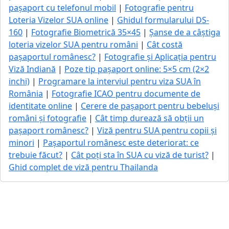
pașaport cu telefonul mobil
|
Fotografie pentru
Loteria Vizelor SUA online
|
Ghidul formularului DS-
160
|
Fotografie Biometrică 35×45
|
Șanse de a câștiga
loteria vizelor SUA pentru români
|
Cât costă
pașaportul românesc?
|
Fotografie și Aplicația pentru
Viză Indiană
|
Poze tip pașaport online: 5×5 cm (2×2
inchi)
|
Programare la interviul pentru viza SUA în
România
|
Fotografie ICAO pentru documente de
identitate online
|
Cerere de pașaport pentru bebeluși
români și fotografie
|
Cât timp durează să obții un
pașaport românesc?
|
Viză pentru SUA pentru copii și
minori
|
Pașaportul românesc este deteriorat: ce
trebuie făcut?
|
Cât poți sta în SUA cu viză de turist?
|
Ghid complet de viză pentru Thailanda