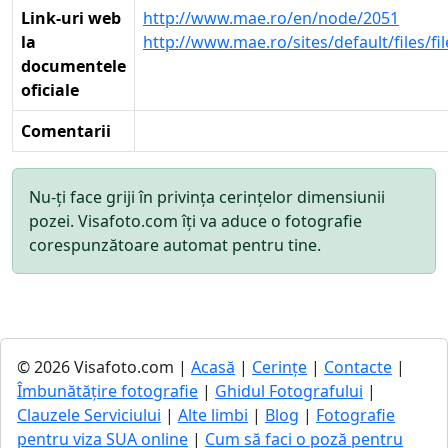
Link-uri web
http://www.mae.ro/en/node/2051
la
http://www.mae.ro/sites/default/files/
documentele
oficiale
Comentarii
Nu-ți face griji în privința cerințelor dimensiunii
pozei. Visafoto.com îți va aduce o fotografie
corespunzătoare automat pentru tine.
© 2026 Visafoto.com |
Acasă
|
Cerințe
|
Contacte
|
Îmbunătățire fotografie
|
Ghidul Fotografului
|
Clauzele Serviciului
|
Alte limbi
|
Blog
|
Fotografie
pentru viza SUA online
|
Cum să faci o poză pentru