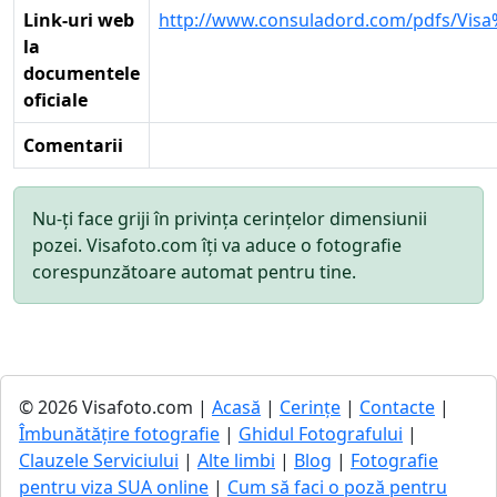
Link-uri web
http://www.consuladord.com/pdfs/Vis
la
documentele
oficiale
Comentarii
Nu-ți face griji în privința cerințelor dimensiunii
pozei. Visafoto.com îți va aduce o fotografie
corespunzătoare automat pentru tine.
© 2026 Visafoto.com |
Acasă
|
Cerințe
|
Contacte
|
Îmbunătățire fotografie
|
Ghidul Fotografului
|
Clauzele Serviciului
|
Alte limbi
|
Blog
|
Fotografie
pentru viza SUA online
|
Cum să faci o poză pentru