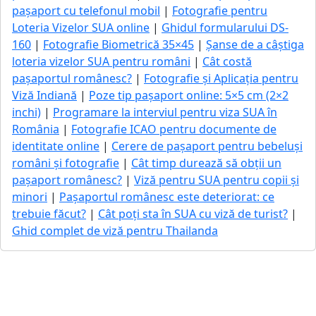
pașaport cu telefonul mobil
|
Fotografie pentru
Loteria Vizelor SUA online
|
Ghidul formularului DS-
160
|
Fotografie Biometrică 35×45
|
Șanse de a câștiga
loteria vizelor SUA pentru români
|
Cât costă
pașaportul românesc?
|
Fotografie și Aplicația pentru
Viză Indiană
|
Poze tip pașaport online: 5×5 cm (2×2
inchi)
|
Programare la interviul pentru viza SUA în
România
|
Fotografie ICAO pentru documente de
identitate online
|
Cerere de pașaport pentru bebeluși
români și fotografie
|
Cât timp durează să obții un
pașaport românesc?
|
Viză pentru SUA pentru copii și
minori
|
Pașaportul românesc este deteriorat: ce
trebuie făcut?
|
Cât poți sta în SUA cu viză de turist?
|
Ghid complet de viză pentru Thailanda