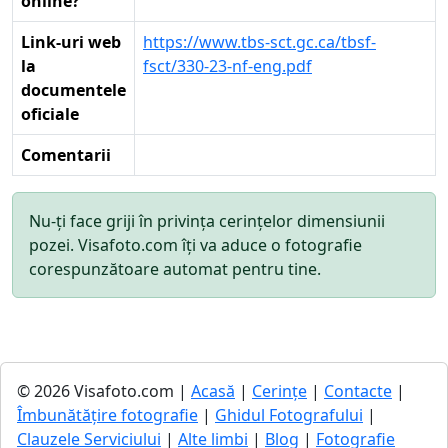
online?
Link-uri web
https://www.tbs-sct.gc.ca/tbsf-
la
fsct/330-23-nf-eng.pdf
documentele
oficiale
Comentarii
Nu-ți face griji în privința cerințelor dimensiunii
pozei. Visafoto.com îți va aduce o fotografie
corespunzătoare automat pentru tine.
© 2026 Visafoto.com |
Acasă
|
Cerințe
|
Contacte
|
Îmbunătățire fotografie
|
Ghidul Fotografului
|
Clauzele Serviciului
|
Alte limbi
|
Blog
|
Fotografie