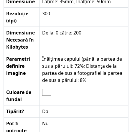
Dimensiune
Lățime: 35mm, Înălțime: 50mm
Rezoluție
300
(dpi)
Dimensiune
De la: 0 către: 200
Necesară în
Kilobytes
Parametri
Înălțimea capului (până la partea de
definire
sus a părului): 72%; Distanța de la
imagine
partea de sus a fotografiei la partea
de sus a părului: 8%
Culoare de
fundal
Tipărit?
Da
Pot fi
Nu
potrivite