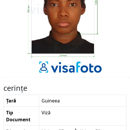
cerinţe
Țară
Guineea
Tip
Viză
Document