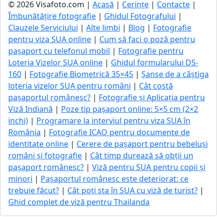
© 2026 Visafoto.com |
Acasă
|
Cerințe
|
Contacte
|
Îmbunătățire fotografie
|
Ghidul Fotografului
|
Clauzele Serviciului
|
Alte limbi
|
Blog
|
Fotografie
pentru viza SUA online
|
Cum să faci o poză pentru
pașaport cu telefonul mobil
|
Fotografie pentru
Loteria Vizelor SUA online
|
Ghidul formularului DS-
160
|
Fotografie Biometrică 35×45
|
Șanse de a câștiga
loteria vizelor SUA pentru români
|
Cât costă
pașaportul românesc?
|
Fotografie și Aplicația pentru
Viză Indiană
|
Poze tip pașaport online: 5×5 cm (2×2
inchi)
|
Programare la interviul pentru viza SUA în
România
|
Fotografie ICAO pentru documente de
identitate online
|
Cerere de pașaport pentru bebeluși
români și fotografie
|
Cât timp durează să obții un
pașaport românesc?
|
Viză pentru SUA pentru copii și
minori
|
Pașaportul românesc este deteriorat: ce
trebuie făcut?
|
Cât poți sta în SUA cu viză de turist?
|
Ghid complet de viză pentru Thailanda