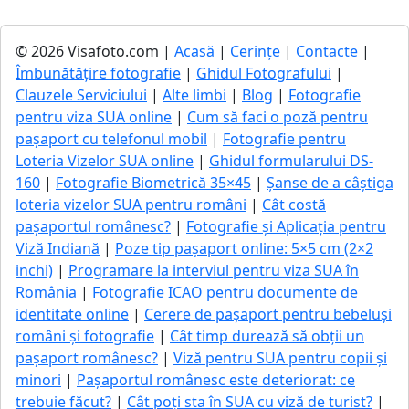
© 2026 Visafoto.com |
Acasă
|
Cerințe
|
Contacte
|
Îmbunătățire fotografie
|
Ghidul Fotografului
|
Clauzele Serviciului
|
Alte limbi
|
Blog
|
Fotografie
pentru viza SUA online
|
Cum să faci o poză pentru
pașaport cu telefonul mobil
|
Fotografie pentru
Loteria Vizelor SUA online
|
Ghidul formularului DS-
160
|
Fotografie Biometrică 35×45
|
Șanse de a câștiga
loteria vizelor SUA pentru români
|
Cât costă
pașaportul românesc?
|
Fotografie și Aplicația pentru
Viză Indiană
|
Poze tip pașaport online: 5×5 cm (2×2
inchi)
|
Programare la interviul pentru viza SUA în
România
|
Fotografie ICAO pentru documente de
identitate online
|
Cerere de pașaport pentru bebeluși
români și fotografie
|
Cât timp durează să obții un
pașaport românesc?
|
Viză pentru SUA pentru copii și
minori
|
Pașaportul românesc este deteriorat: ce
trebuie făcut?
|
Cât poți sta în SUA cu viză de turist?
|