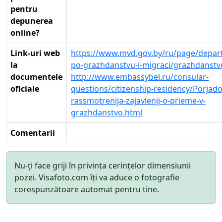
pentru
depunerea
online?
Link-uri web
https://www.mvd.gov.by/ru/page/depar
la
po-grazhdanstvu-i-migraci/grazhdanstv
documentele
http://www.embassybel.ru/consular-
oficiale
questions/citizenship-residency/Porjado
rassmotrenija-zajavlenij-o-prieme-v-
grazhdanstvo.html
Comentarii
Nu-ți face griji în privința cerințelor dimensiunii
pozei. Visafoto.com îți va aduce o fotografie
corespunzătoare automat pentru tine.