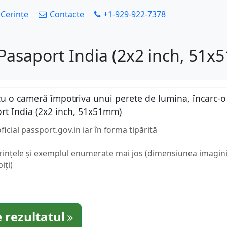
Cerințe
Contacte
+1-929-922-7378
Pasaport India (2x2 inch, 51
u o cameră împotriva unui perete de lumina, încarc-o a
rt India (2x2 inch, 51x51mm)
ficial passport.gov.in iar în forma tipărită
erințele și exemplul enumerate mai jos (dimensiunea imaginii
iți)
 rezultatul