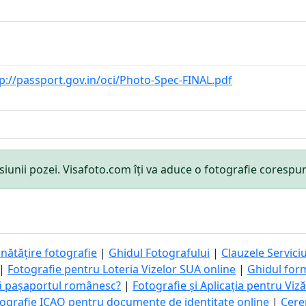
p://passport.gov.in/oci/Photo-Spec-FINAL.pdf
mensiunii pozei. Visafoto.com îți va aduce o fotografie cores
nătățire fotografie
|
Ghidul Fotografului
|
Clauzele Serviciu
|
Fotografie pentru Loteria Vizelor SUA online
|
Ghidul for
ă pașaportul românesc?
|
Fotografie și Aplicația pentru Viz
ografie ICAO pentru documente de identitate online
|
Cere