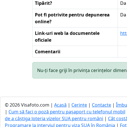
Tipărit?
Da
Pot fi potrivite pentru depunerea
Da
online?
Link-uri web la documentele
htt
oficiale
Comentarii
Nu-ți face griji în privința cerințelor di
© 2026 Visafoto.com |
Acasă
|
Cerințe
|
Contacte
|
Îmbu
|
Cum să faci o poză pentru pașaport cu telefonul mobil
de a câștiga loteria vizelor SUA pentru români
|
Cât cost
Programare la interviul pentru viza SUA în România
|
Fot