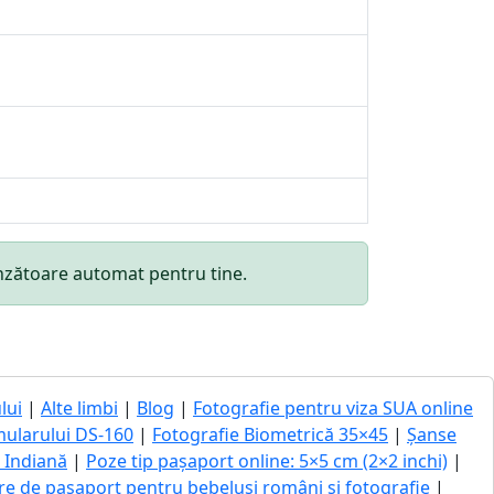
punzătoare automat pentru tine.
lui
|
Alte limbi
|
Blog
|
Fotografie pentru viza SUA online
mularului DS-160
|
Fotografie Biometrică 35×45
|
Șanse
ă Indiană
|
Poze tip pașaport online: 5×5 cm (2×2 inchi)
|
re de pașaport pentru bebeluși români și fotografie
|