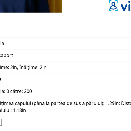
ia
șaport
ime: 2in, Înălțime: 2in
0
la: 0 către: 200
lțimea capului (până la partea de sus a părului): 1.29in; Dista
iului: 1.18in