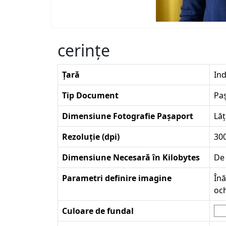
cerinţe
Țară
Ind
Tip Document
Pa
Dimensiune Fotografie Pașaport
Lăț
Rezoluție (dpi)
30
Dimensiune Necesară în Kilobytes
De 
Parametri definire imagine
Înă
och
Culoare de fundal