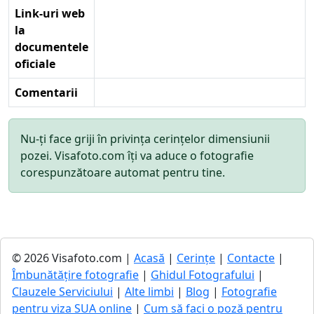
Link-uri web
la
documentele
oficiale
Comentarii
Nu-ți face griji în privința cerințelor dimensiunii
pozei. Visafoto.com îți va aduce o fotografie
corespunzătoare automat pentru tine.
© 2026 Visafoto.com |
Acasă
|
Cerințe
|
Contacte
|
Îmbunătățire fotografie
|
Ghidul Fotografului
|
Clauzele Serviciului
|
Alte limbi
|
Blog
|
Fotografie
pentru viza SUA online
|
Cum să faci o poză pentru