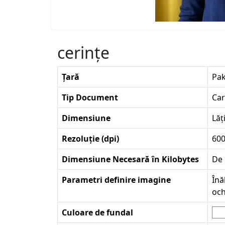
cerinţe
Țară
Pak
Tip Document
Car
Dimensiune
Lăț
Rezoluție (dpi)
60
Dimensiune Necesară în Kilobytes
De 
Parametri definire imagine
Înă
och
Culoare de fundal