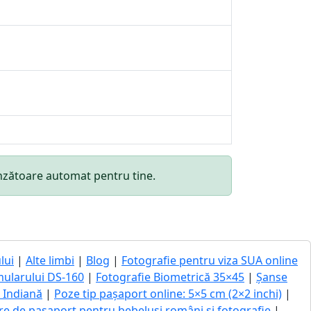
punzătoare automat pentru tine.
lui
|
Alte limbi
|
Blog
|
Fotografie pentru viza SUA online
mularului DS-160
|
Fotografie Biometrică 35×45
|
Șanse
ă Indiană
|
Poze tip pașaport online: 5×5 cm (2×2 inchi)
|
re de pașaport pentru bebeluși români și fotografie
|