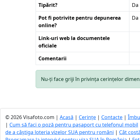
Tipărit?
Da
Pot fi potrivite pentru depunerea
Da
online?
Link-uri web la documentele
oficiale
Comentarii
Nu-ți face griji în privința cerințelor di
© 2026 Visafoto.com |
Acasă
|
Cerințe
|
Contacte
|
Îmbu
|
Cum să faci o poză pentru pașaport cu telefonul mobil
de a câștiga loteria vizelor SUA pentru români
|
Cât cost
Programare la interviul pentru viza SUA în România
|
Fot