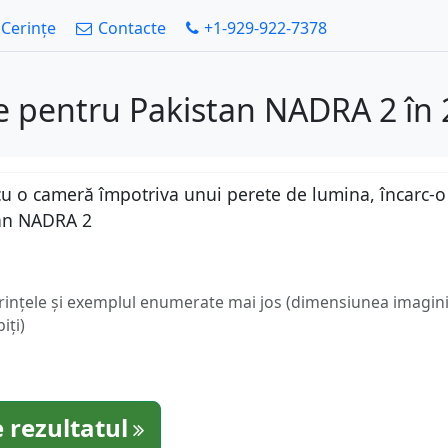
Cerințe
Contacte
+1-929-922-7378
e pentru Pakistan NADRA 2 în
u o cameră împotriva unui perete de lumina, încarc-o a
tan NADRA 2
erințele și exemplul enumerate mai jos (dimensiunea imaginii
iți)
 rezultatul