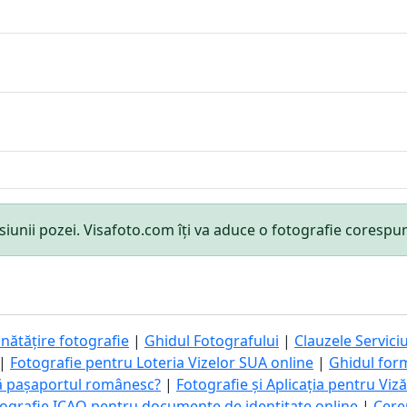
mensiunii pozei. Visafoto.com îți va aduce o fotografie cores
nătățire fotografie
|
Ghidul Fotografului
|
Clauzele Serviciu
|
Fotografie pentru Loteria Vizelor SUA online
|
Ghidul for
ă pașaportul românesc?
|
Fotografie și Aplicația pentru Viz
ografie ICAO pentru documente de identitate online
|
Cere