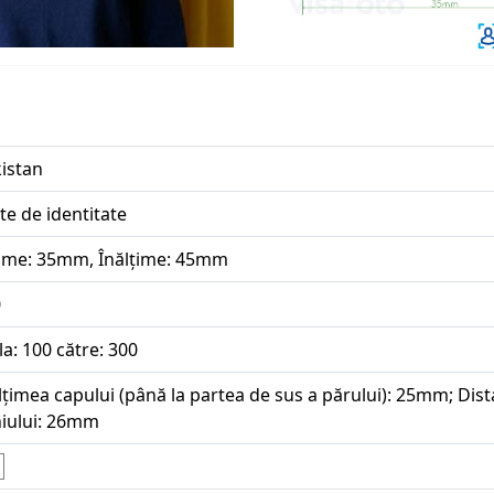
istan
te de identitate
ime: 35mm, Înălțime: 45mm
0
la: 100 către: 300
lțimea capului (până la partea de sus a părului): 25mm; Distan
iului: 26mm