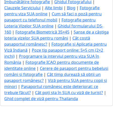
Îmbunătățire fotografie
|
Ghidul Fotografului
|
Clauzele Serviciului
|
Alte limbi
|
Blog
|
Fotografie
pentru viza SUA online
|
Cum să faci o poză pentru
pașaport cu telefonul mobil
|
Fotografie pentru
Loteria Vizelor SUA online
|
Ghidul formularului DS-
160
|
Fotografie Biometrică 35×45
|
Șanse de a câștiga
loteria vizelor SUA pentru români
|
Cât costă
pașaportul românesc?
|
Fotografie și Aplicația pentru
Viză Indiană
|
Poze tip pașaport online: 5×5 cm (2×2
inchi)
|
Programare la interviul pentru viza SUA în
România
|
Fotografie ICAO pentru documente de
identitate online
|
Cerere de pașaport pentru bebeluși
români și fotografie
|
Cât timp durează să obții un
pașaport românesc?
|
Viză pentru SUA pentru copii și
minori
|
Pașaportul românesc este deteriorat: ce
trebuie făcut?
|
Cât poți sta în SUA cu viză de turist?
|
Ghid complet de viză pentru Thailanda