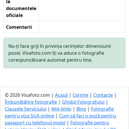
la
documentele
oficiale
Comentarii
Nu-ți face griji în privința cerințelor dimensiunii
pozei. Visafoto.com îți va aduce o fotografie
corespunzătoare automat pentru tine.
© 2026 Visafoto.com |
Acasă
|
Cerințe
|
Contacte
|
Îmbunătățire fotografie
|
Ghidul Fotografului
|
Clauzele Serviciului
|
Alte limbi
|
Blog
|
Fotografie
pentru viza SUA online
|
Cum să faci o poză pentru
pașaport cu telefonul mobil
|
Fotografie pentru