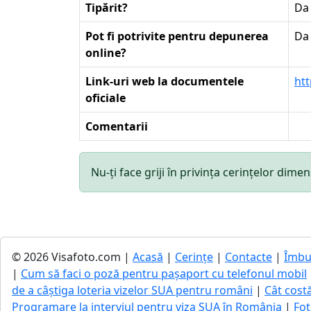
Tipărit?
Da
Pot fi potrivite pentru depunerea
Da
online?
Link-uri web la documentele
htt
oficiale
Comentarii
Nu-ți face griji în privința cerințelor di
© 2026 Visafoto.com |
Acasă
|
Cerințe
|
Contacte
|
Îmbu
|
Cum să faci o poză pentru pașaport cu telefonul mobil
de a câștiga loteria vizelor SUA pentru români
|
Cât cost
Programare la interviul pentru viza SUA în România
|
Fot