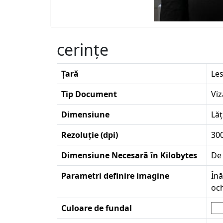
cerinţe
Țară
Le
Tip Document
Viz
Dimensiune
Lăț
Rezoluție (dpi)
30
Dimensiune Necesară în Kilobytes
De 
Parametri definire imagine
Înă
och
Culoare de fundal