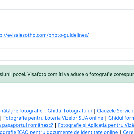
p://evisalesotho.com/photo-guidelines/
mensiunii pozei. Visafoto.com îți va aduce o fotografie cores
nătățire fotografie
|
Ghidul Fotografului
|
Clauzele Serviciu
|
Fotografie pentru Loteria Vizelor SUA online
|
Ghidul for
ă pașaportul românesc?
|
Fotografie și Aplicația pentru Viz
ografie ICAO pentru documente de identitate online
|
Cere