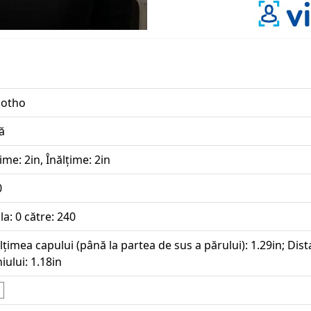
sotho
ă
ime: 2in, Înălțime: 2in
0
la: 0 către: 240
lțimea capului (până la partea de sus a părului): 1.29in; Dista
iului: 1.18in