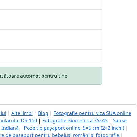
punzătoare automat pentru tine.
lui
|
Alte limbi
|
Blog
|
Fotografie pentru viza SUA online
mularului DS-160
|
Fotografie Biometrică 35×45
|
Șanse
ă Indiană
|
Poze tip pașaport online: 5×5 cm (2×2 inchi)
|
re de pașaport pentru bebeluși români și fotografie
|