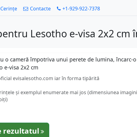
Cerințe
Contacte
+1-929-922-7378
pentru Lesotho e-visa 2x2 cm 
u o cameră împotriva unui perete de lumina, încarc-o a
o e-visa 2x2 cm
ficial evisalesotho.com iar în forma tipărită
erințele și exemplul enumerate mai jos (dimensiunea imaginii
iți)
 rezultatul