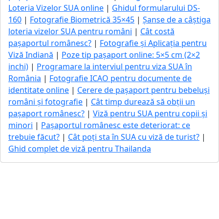
Loteria Vizelor SUA online
|
Ghidul formularului DS-
160
|
Fotografie Biometrică 35×45
|
Șanse de a câștiga
loteria vizelor SUA pentru români
|
Cât costă
pașaportul românesc?
|
Fotografie și Aplicația pentru
Viză Indiană
|
Poze tip pașaport online: 5×5 cm (2×2
inchi)
|
Programare la interviul pentru viza SUA în
România
|
Fotografie ICAO pentru documente de
identitate online
|
Cerere de pașaport pentru bebeluși
români și fotografie
|
Cât timp durează să obții un
pașaport românesc?
|
Viză pentru SUA pentru copii și
minori
|
Pașaportul românesc este deteriorat: ce
trebuie făcut?
|
Cât poți sta în SUA cu viză de turist?
|
Ghid complet de viză pentru Thailanda