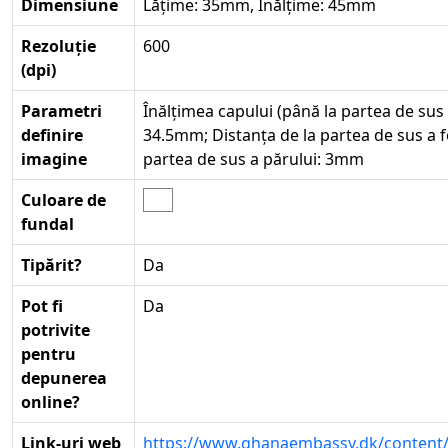
Dimensiune
Lățime: 35mm, Înălțime: 45mm
Rezoluție
600
(dpi)
Parametri
Înălțimea capului (până la partea de sus 
definire
34.5mm; Distanța de la partea de sus a f
imagine
partea de sus a părului: 3mm
Culoare de
fundal
Tipărit?
Da
Pot fi
Da
potrivite
pentru
depunerea
online?
Link-uri web
https://www.ghanaembassy.dk/content/v