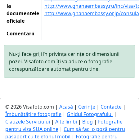
la
http://www.ghanaembassy.ru/inc/visa/t
documentele
http://www.ghanaembassy.or.jp/consular
oficiale
Comentarii
Nu-ți face griji în privința cerințelor dimensiunii
pozei. Visafoto.com îți va aduce o fotografie
corespunzătoare automat pentru tine.
© 2026 Visafoto.com |
Acasă
|
Cerințe
|
Contacte
|
Îmbunătățire fotografie
|
Ghidul Fotografului
|
Clauzele Serviciului
|
Alte limbi
|
Blog
|
Fotografie
pentru viza SUA online
|
Cum să faci o poză pentru
pașaport cu telefonul mobil
|
Fotografie pentru