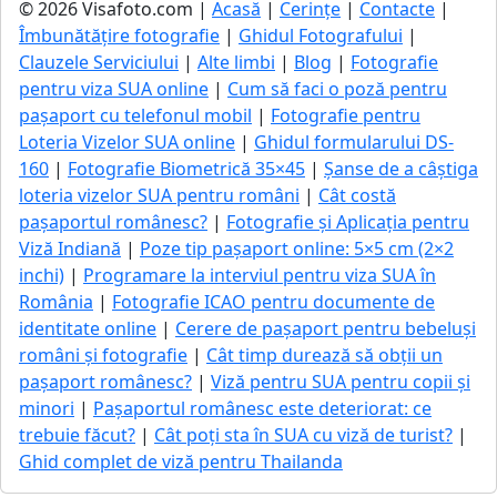
© 2026 Visafoto.com |
Acasă
|
Cerințe
|
Contacte
|
Îmbunătățire fotografie
|
Ghidul Fotografului
|
Clauzele Serviciului
|
Alte limbi
|
Blog
|
Fotografie
pentru viza SUA online
|
Cum să faci o poză pentru
pașaport cu telefonul mobil
|
Fotografie pentru
Loteria Vizelor SUA online
|
Ghidul formularului DS-
160
|
Fotografie Biometrică 35×45
|
Șanse de a câștiga
loteria vizelor SUA pentru români
|
Cât costă
pașaportul românesc?
|
Fotografie și Aplicația pentru
Viză Indiană
|
Poze tip pașaport online: 5×5 cm (2×2
inchi)
|
Programare la interviul pentru viza SUA în
România
|
Fotografie ICAO pentru documente de
identitate online
|
Cerere de pașaport pentru bebeluși
români și fotografie
|
Cât timp durează să obții un
pașaport românesc?
|
Viză pentru SUA pentru copii și
minori
|
Pașaportul românesc este deteriorat: ce
trebuie făcut?
|
Cât poți sta în SUA cu viză de turist?
|
Ghid complet de viză pentru Thailanda