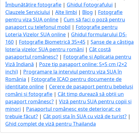
Îmbunătățire fotografie
|
Ghidul Fotografului
|
Clauzele Serviciului
|
Alte limbi
|
Blog
|
Fotografie
pentru viza SUA online
|
Cum să faci o poză pentru
pașaport cu telefonul mobil
|
Fotografie pentru
Loteria Vizelor SUA online
|
Ghidul formularului DS-
160
|
Fotografie Biometrică 35×45
|
Șanse de a câștiga
loteria vizelor SUA pentru români
|
Cât costă
pașaportul românesc?
|
Fotografie și Aplicația pentru
Viză Indiană
|
Poze tip pașaport online: 5×5 cm (2×2
inchi)
|
Programare la interviul pentru viza SUA în
România
|
Fotografie ICAO pentru documente de
identitate online
|
Cerere de pașaport pentru bebeluși
români și fotografie
|
Cât timp durează să obții un
pașaport românesc?
|
Viză pentru SUA pentru copii și
minori
|
Pașaportul românesc este deteriorat: ce
trebuie făcut?
|
Cât poți sta în SUA cu viză de turist?
|
Ghid complet de viză pentru Thailanda