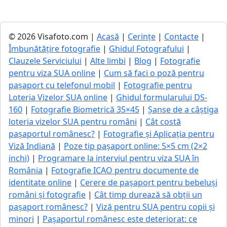
© 2026 Visafoto.com |
Acasă
|
Cerințe
|
Contacte
|
Îmbunătățire fotografie
|
Ghidul Fotografului
|
Clauzele Serviciului
|
Alte limbi
|
Blog
|
Fotografie
pentru viza SUA online
|
Cum să faci o poză pentru
pașaport cu telefonul mobil
|
Fotografie pentru
Loteria Vizelor SUA online
|
Ghidul formularului DS-
160
|
Fotografie Biometrică 35×45
|
Șanse de a câștiga
loteria vizelor SUA pentru români
|
Cât costă
pașaportul românesc?
|
Fotografie și Aplicația pentru
Viză Indiană
|
Poze tip pașaport online: 5×5 cm (2×2
inchi)
|
Programare la interviul pentru viza SUA în
România
|
Fotografie ICAO pentru documente de
identitate online
|
Cerere de pașaport pentru bebeluși
români și fotografie
|
Cât timp durează să obții un
pașaport românesc?
|
Viză pentru SUA pentru copii și
minori
|
Pașaportul românesc este deteriorat: ce