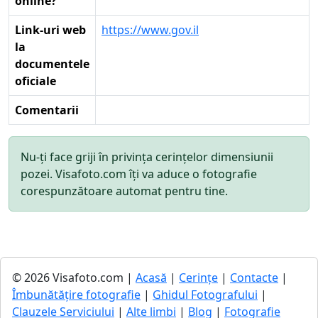
online?
Link-uri web
https://www.gov.il
la
documentele
oficiale
Comentarii
Nu-ți face griji în privința cerințelor dimensiunii
pozei. Visafoto.com îți va aduce o fotografie
corespunzătoare automat pentru tine.
© 2026 Visafoto.com |
Acasă
|
Cerințe
|
Contacte
|
Îmbunătățire fotografie
|
Ghidul Fotografului
|
Clauzele Serviciului
|
Alte limbi
|
Blog
|
Fotografie