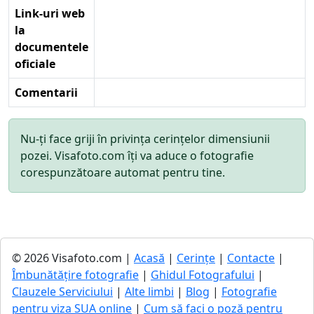
Link-uri web
la
documentele
oficiale
Comentarii
Nu-ți face griji în privința cerințelor dimensiunii
pozei. Visafoto.com îți va aduce o fotografie
corespunzătoare automat pentru tine.
© 2026 Visafoto.com |
Acasă
|
Cerințe
|
Contacte
|
Îmbunătățire fotografie
|
Ghidul Fotografului
|
Clauzele Serviciului
|
Alte limbi
|
Blog
|
Fotografie
pentru viza SUA online
|
Cum să faci o poză pentru