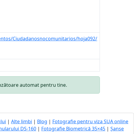
ientos/Ciudadanosnocomunitarios/hoja092/
punzătoare automat pentru tine.
lui
|
Alte limbi
|
Blog
|
Fotografie pentru viza SUA online
mularului DS-160
|
Fotografie Biometrică 35×45
|
Șanse