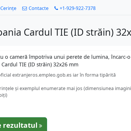
Cerințe
Contacte
+1-929-922-7378
pania Cardul TIE (ID străin) 3
u o cameră împotriva unui perete de lumina, încarc-o a
Cardul TIE (ID străin) 32x26 mm
oficial extranjeros.empleo.gob.es iar în forma tipărită
erințele și exemplul enumerate mai jos (dimensiunea imaginii
iți)
 rezultatul