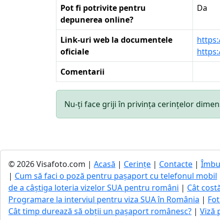
Pot fi potrivite pentru
Da
depunerea online?
Link-uri web la documentele
https
oficiale
https
Comentarii
Nu-ți face griji în privința cerințelor di
© 2026 Visafoto.com |
Acasă
|
Cerințe
|
Contacte
|
Îmbu
|
Cum să faci o poză pentru pașaport cu telefonul mobil
de a câștiga loteria vizelor SUA pentru români
|
Cât cost
Programare la interviul pentru viza SUA în România
|
Fot
Cât timp durează să obții un pașaport românesc?
|
Viză 