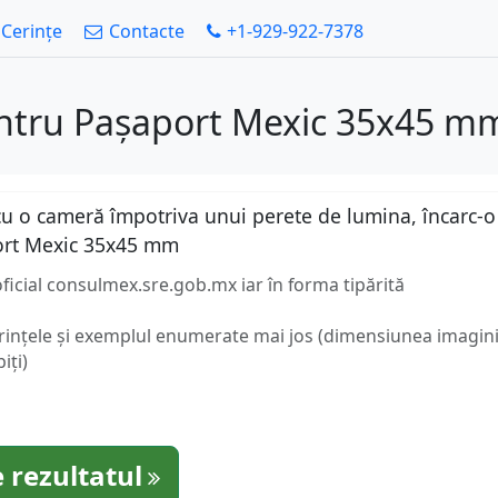
Cerințe
Contacte
+1-929-922-7378
entru Pașaport Mexic 35x45 mm
u o cameră împotriva unui perete de lumina, încarc-o a
ort Mexic 35x45 mm
oficial consulmex.sre.gob.mx iar în forma tipărită
erințele și exemplul enumerate mai jos (dimensiunea imaginii
iți)
 rezultatul