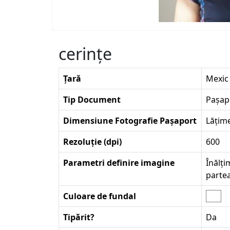
cerinţe
Țară
Mexic
Tip Document
Pașap
Dimensiune Fotografie Pașaport
Lățim
Rezoluție (dpi)
600
Parametri definire imagine
Înălți
partea
Culoare de fundal
Tipărit?
Da