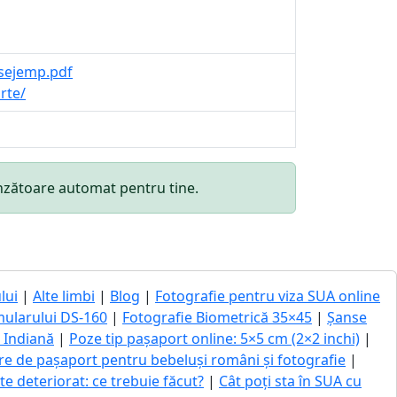
osejemp.pdf
rte/
punzătoare automat pentru tine.
lui
|
Alte limbi
|
Blog
|
Fotografie pentru viza SUA online
mularului DS-160
|
Fotografie Biometrică 35×45
|
Șanse
ă Indiană
|
Poze tip pașaport online: 5×5 cm (2×2 inchi)
|
re de pașaport pentru bebeluși români și fotografie
|
 deteriorat: ce trebuie făcut?
|
Cât poți sta în SUA cu