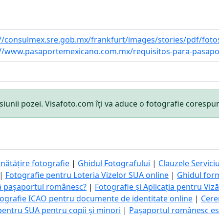
://consulmex.sre.gob.mx/frankfurt/images/stories/pdf/fot
://www.pasaportemexicano.com.mx/requisitos-para-pasapo
mensiunii pozei. Visafoto.com îți va aduce o fotografie cores
nătățire fotografie
|
Ghidul Fotografului
|
Clauzele Serviciu
|
Fotografie pentru Loteria Vizelor SUA online
|
Ghidul for
ă pașaportul românesc?
|
Fotografie și Aplicația pentru Viz
ografie ICAO pentru documente de identitate online
|
Cere
pentru SUA pentru copii și minori
|
Pașaportul românesc este