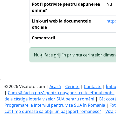
Pot fi potrivite pentru depunerea
Nu
online?
Link-uri web la documentele
http
oficiale
Comentarii
Nu-ți face griji în privința cerințelor di
© 2026 Visafoto.com |
Acasă
|
Cerințe
|
Contacte
|
Îmbu
|
Cum să faci o poză pentru pașaport cu telefonul mobil
de a câștiga loteria vizelor SUA pentru români
|
Cât cost
Programare la interviul pentru viza SUA în România
|
Fot
Cât timp durează să obții un pașaport românesc?
|
Viză 