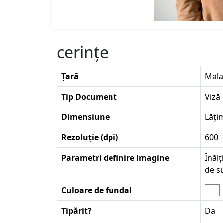
cerinţe
Țară
Mala
Tip Document
Viză
Dimensiune
Lăți
Rezoluție (dpi)
600
Parametri definire imagine
Înălț
de s
Culoare de fundal
Tipărit?
Da