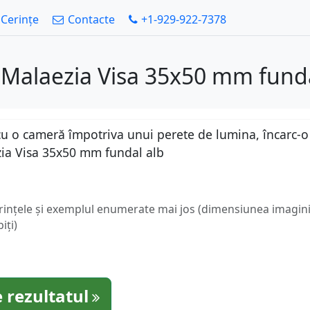
Cerințe
Contacte
+1-929-922-7378
 Malaezia Visa 35x50 mm funda
u o cameră împotriva unui perete de lumina, încarc-o a
ia Visa 35x50 mm fundal alb
erințele și exemplul enumerate mai jos (dimensiunea imaginii
iți)
 rezultatul