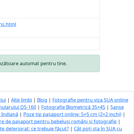
ns.html
punzătoare automat pentru tine.
lui
|
Alte limbi
|
Blog
|
Fotografie pentru viza SUA online
mularului DS-160
|
Fotografie Biometrică 35×45
|
Șanse
ă Indiană
|
Poze tip pașaport online: 5×5 cm (2×2 inchi)
|
re de pașaport pentru bebeluși români și fotografie
|
 deteriorat: ce trebuie făcut?
|
Cât poți sta în SUA cu