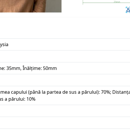
ysia
me: 35mm, Înălțime: 50mm
imea capului (până la partea de sus a părului): 70%; Distanța
us a părului: 10%