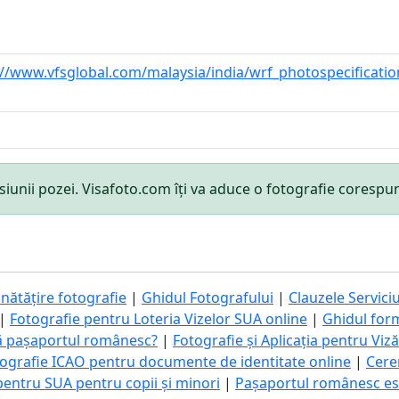
://www.vfsglobal.com/malaysia/india/wrf_photospecificatio
mensiunii pozei. Visafoto.com îți va aduce o fotografie cores
nătățire fotografie
|
Ghidul Fotografului
|
Clauzele Serviciu
|
Fotografie pentru Loteria Vizelor SUA online
|
Ghidul for
ă pașaportul românesc?
|
Fotografie și Aplicația pentru Viz
ografie ICAO pentru documente de identitate online
|
Cere
pentru SUA pentru copii și minori
|
Pașaportul românesc este