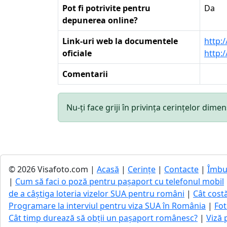
Pot fi potrivite pentru
Da
depunerea online?
Link-uri web la documentele
http:
oficiale
http:
Comentarii
Nu-ți face griji în privința cerințelor di
© 2026 Visafoto.com |
Acasă
|
Cerințe
|
Contacte
|
Îmbu
|
Cum să faci o poză pentru pașaport cu telefonul mobil
de a câștiga loteria vizelor SUA pentru români
|
Cât cost
Programare la interviul pentru viza SUA în România
|
Fot
Cât timp durează să obții un pașaport românesc?
|
Viză 