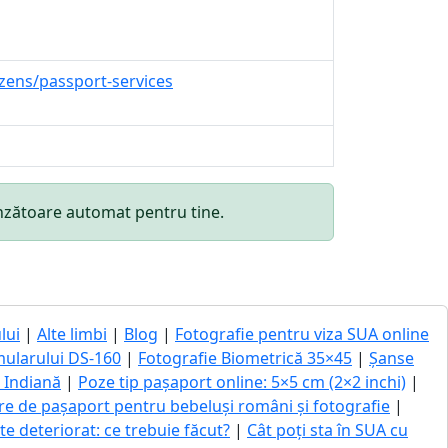
izens/passport-services
punzătoare automat pentru tine.
lui
|
Alte limbi
|
Blog
|
Fotografie pentru viza SUA online
mularului DS-160
|
Fotografie Biometrică 35×45
|
Șanse
ă Indiană
|
Poze tip pașaport online: 5×5 cm (2×2 inchi)
|
re de pașaport pentru bebeluși români și fotografie
|
 deteriorat: ce trebuie făcut?
|
Cât poți sta în SUA cu