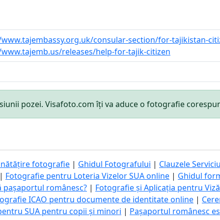
//www.tajembassy.org.uk/consular-section/for-tajikistan-cit
//www.tajemb.us/releases/help-for-tajik-citizen
mensiunii pozei. Visafoto.com îți va aduce o fotografie cores
nătățire fotografie
|
Ghidul Fotografului
|
Clauzele Serviciu
|
Fotografie pentru Loteria Vizelor SUA online
|
Ghidul for
ă pașaportul românesc?
|
Fotografie și Aplicația pentru Viz
ografie ICAO pentru documente de identitate online
|
Cere
pentru SUA pentru copii și minori
|
Pașaportul românesc este