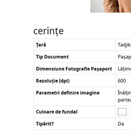
cerinţe
Țară
Tadjik
Tip Document
Pașap
Dimensiune Fotografie Pașaport
Lățim
Rezoluție (dpi)
600
Parametri definire imagine
Înălți
parte
Culoare de fundal
Tipărit?
Da