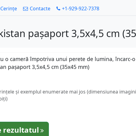
Cerințe
Contacte
+1-929-922-7378
ikistan pașaport 3,5x4,5 cm (
u o cameră împotriva unui perete de lumina, încarc-o a
tan pașaport 3,5x4,5 cm (35x45 mm)
erințele și exemplul enumerate mai jos (dimensiunea imaginii
iți)
 rezultatul