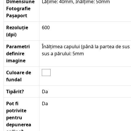
Dimensiune
Lățime: 40mm, Înălțime: 50mm
Fotografie
Pașaport
Rezoluție
600
(dpi)
Parametri
Înălțimea capului (până la partea de sus 
definire
sus a părului: 5mm
imagine
Culoare de
fundal
Tipărit?
Da
Pot fi
Da
potrivite
pentru
depunerea