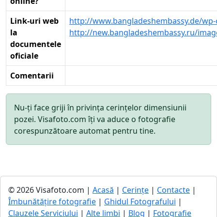
online?
Link-uri web
http://www.bangladeshembassy.de/wp-
la
http://new.bangladeshembassy.ru/image
documentele
oficiale
Comentarii
Nu-ți face griji în privința cerințelor dimensiunii
pozei. Visafoto.com îți va aduce o fotografie
corespunzătoare automat pentru tine.
© 2026 Visafoto.com |
Acasă
|
Cerințe
|
Contacte
|
Îmbunătățire fotografie
|
Ghidul Fotografului
|
Clauzele Serviciului
|
Alte limbi
|
Blog
|
Fotografie