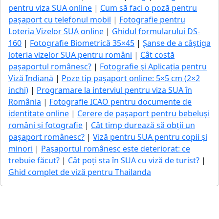
pentru viza SUA online
|
Cum să faci o poză pentru
pașaport cu telefonul mobil
|
Fotografie pentru
Loteria Vizelor SUA online
|
Ghidul formularului DS-
160
|
Fotografie Biometrică 35×45
|
Șanse de a câștiga
loteria vizelor SUA pentru români
|
Cât costă
pașaportul românesc?
|
Fotografie și Aplicația pentru
Viză Indiană
|
Poze tip pașaport online: 5×5 cm (2×2
inchi)
|
Programare la interviul pentru viza SUA în
România
|
Fotografie ICAO pentru documente de
identitate online
|
Cerere de pașaport pentru bebeluși
români și fotografie
|
Cât timp durează să obții un
pașaport românesc?
|
Viză pentru SUA pentru copii și
minori
|
Pașaportul românesc este deteriorat: ce
trebuie făcut?
|
Cât poți sta în SUA cu viză de turist?
|
Ghid complet de viză pentru Thailanda