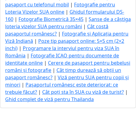
pașaport cu telefonul mobil
|
Fotografie pentru
Loteria Vizelor SUA online
|
Ghidul formularului DS-
160
|
Fotografie Biometrică 35×45
|
Șanse de a câștiga
loteria vizelor SUA pentru români
|
Cât costă
pașaportul românesc?
|
Fotografie și Aplicația pentru
Viză Indiană
|
Poze tip pașaport online: 5×5 cm (2×2
inchi)
|
Programare la interviul pentru viza SUA în
România
|
Fotografie ICAO pentru documente de
identitate online
|
Cerere de pașaport pentru bebeluși
români și fotografie
|
Cât timp durează să obții un
pașaport românesc?
|
Viză pentru SUA pentru copii și
minori
|
Pașaportul românesc este deteriorat: ce
trebuie făcut?
|
Cât poți sta în SUA cu viză de turist?
|
Ghid complet de viză pentru Thailanda