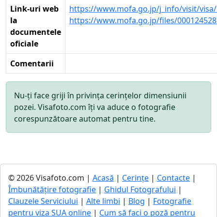
Link-uri web
https://www.mofa.go.jp/j_info/visit/visa
la
https://www.mofa.go.jp/files/000124528
documentele
oficiale
Comentarii
Nu-ți face griji în privința cerințelor dimensiunii
pozei. Visafoto.com îți va aduce o fotografie
corespunzătoare automat pentru tine.
© 2026 Visafoto.com |
Acasă
|
Cerințe
|
Contacte
|
Îmbunătățire fotografie
|
Ghidul Fotografului
|
Clauzele Serviciului
|
Alte limbi
|
Blog
|
Fotografie
pentru viza SUA online
|
Cum să faci o poză pentru