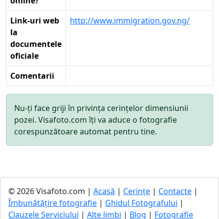
online?
Link-uri web
http://www.immigration.gov.ng/
la
documentele
oficiale
Comentarii
Nu-ți face griji în privința cerințelor dimensiunii
pozei. Visafoto.com îți va aduce o fotografie
corespunzătoare automat pentru tine.
© 2026 Visafoto.com |
Acasă
|
Cerințe
|
Contacte
|
Îmbunătățire fotografie
|
Ghidul Fotografului
|
Clauzele Serviciului
|
Alte limbi
|
Blog
|
Fotografie