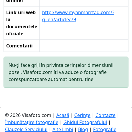
online?
Link-uri web
http://www.myanmarrtad.com/?
la
q=en/article/79
documentele
oficiale
Comentarii
Nu-ți face griji în privința cerințelor dimensiunii
pozei. Visafoto.com îți va aduce o fotografie
corespunzătoare automat pentru tine.
© 2026 Visafoto.com |
Acasă
|
Cerințe
|
Contacte
|
Îmbunătățire fotografie
|
Ghidul Fotografului
|
Clauzele Serviciului
|
Alte limbi
|
Blog
|
Fotografie