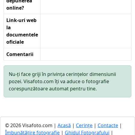
depunerea
online?
Link-uri web
la
documentele
oficiale
Comentarii
Nu-ți face griji în privința cerințelor dimensiunii
pozei. Visafoto.com îți va aduce o fotografie
corespunzătoare automat pentru tine.
© 2026 Visafoto.com |
Acasă
|
Cerințe
|
Contacte
|
Îmbunătățire fotografie
|
Ghidul Fotografului
|