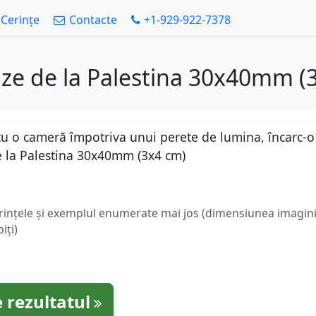
Cerințe
Contacte
+1-929-922-7378
ize de la Palestina 30x40mm (
u o cameră împotriva unui perete de lumina, încarc-o a
e la Palestina 30x40mm (3x4 cm)
erințele și exemplul enumerate mai jos (dimensiunea imaginii
iți)
 rezultatul