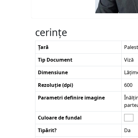
cerinţe
Țară
Pales
Tip Document
Viză
Dimensiune
Lățim
Rezoluție (dpi)
600
Parametri definire imagine
Înălți
parte
Culoare de fundal
Tipărit?
Da