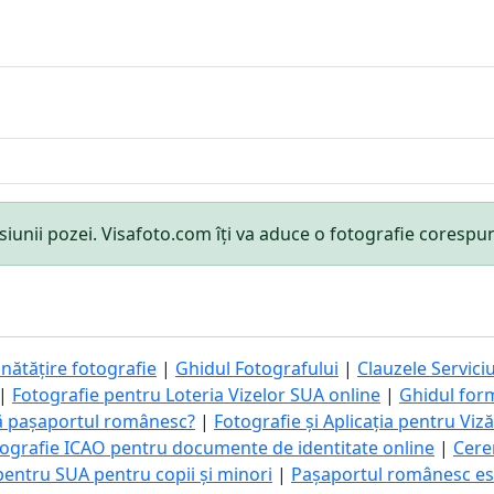
mensiunii pozei. Visafoto.com îți va aduce o fotografie cores
nătățire fotografie
|
Ghidul Fotografului
|
Clauzele Serviciu
|
Fotografie pentru Loteria Vizelor SUA online
|
Ghidul for
ă pașaportul românesc?
|
Fotografie și Aplicația pentru Viz
ografie ICAO pentru documente de identitate online
|
Cere
pentru SUA pentru copii și minori
|
Pașaportul românesc este