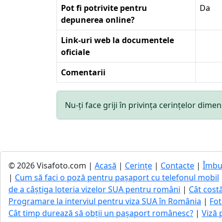
Pot fi potrivite pentru
Da
depunerea online?
Link-uri web la documentele
oficiale
Comentarii
Nu-ți face griji în privința cerințelor di
© 2026 Visafoto.com |
Acasă
|
Cerințe
|
Contacte
|
Îmbu
|
Cum să faci o poză pentru pașaport cu telefonul mobil
de a câștiga loteria vizelor SUA pentru români
|
Cât cost
Programare la interviul pentru viza SUA în România
|
Fot
Cât timp durează să obții un pașaport românesc?
|
Viză 