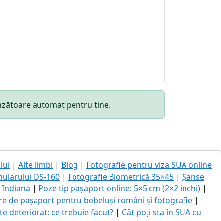
punzătoare automat pentru tine.
lui
|
Alte limbi
|
Blog
|
Fotografie pentru viza SUA online
mularului DS-160
|
Fotografie Biometrică 35×45
|
Șanse
ă Indiană
|
Poze tip pașaport online: 5×5 cm (2×2 inchi)
|
re de pașaport pentru bebeluși români și fotografie
|
 deteriorat: ce trebuie făcut?
|
Cât poți sta în SUA cu